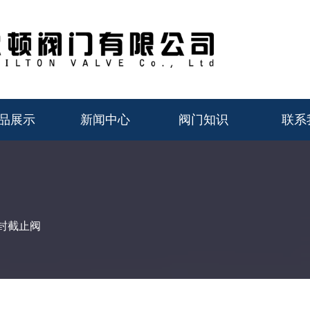
品展示
新闻中心
阀门知识
联系
封截止阀