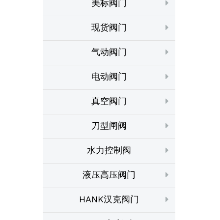
美标阀门
现货阀门
气动阀门
电动阀门
真空阀门
刀型闸阀
水力控制阀
液压高压阀门
HANK汉克阀门