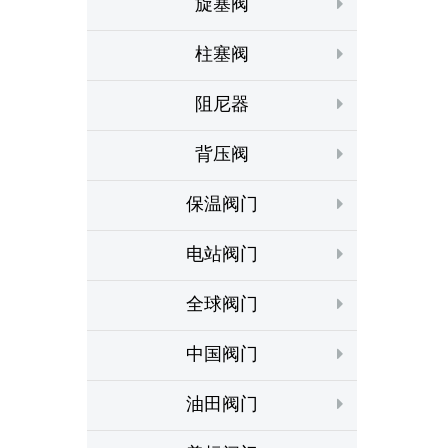
旋塞阀
柱塞阀
阻尼器
背压阀
保温阀门
电站阀门
全球阀门
中国阀门
油田阀门