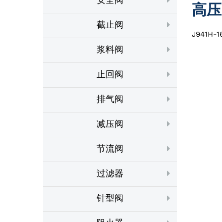
高压
截止阀
J941
浆料阀
止回阀
排气阀
减压阀
节流阀
过滤器
针型阀