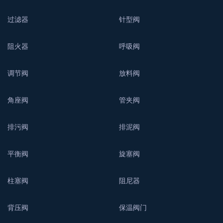
过滤器
针型阀
阻火器
呼吸阀
调节阀
放料阀
角座阀
管夹阀
排污阀
排泥阀
平衡阀
旋塞阀
柱塞阀
阻尼器
背压阀
保温阀门