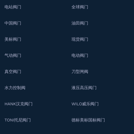
电站阀门
全球阀门
中国阀门
油田阀门
美标阀门
现货阀门
气动阀门
电动阀门
真空阀门
刀型闸阀
水力控制阀
液压高压阀门
HANK汉克阀门
WILO威乐阀门
TONI托尼阀门
德标美标国标阀门