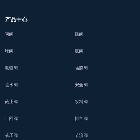
产品中心
闸阀
蝶阀
球阀
底阀
电磁阀
隔膜阀
疏水阀
安全阀
截止阀
浆料阀
止回阀
排气阀
减压阀
节流阀