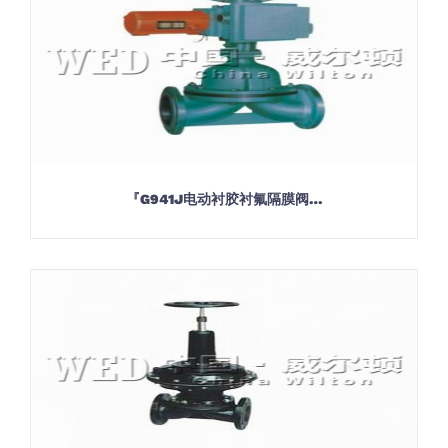
『G941J电动衬胶衬氟隔膜阀…