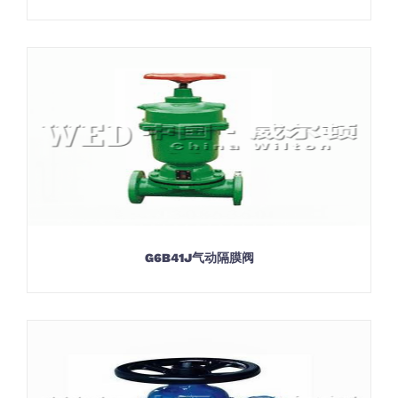
G6B41J气动隔膜阀