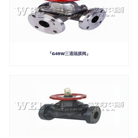
『G49W三通隔膜阀』