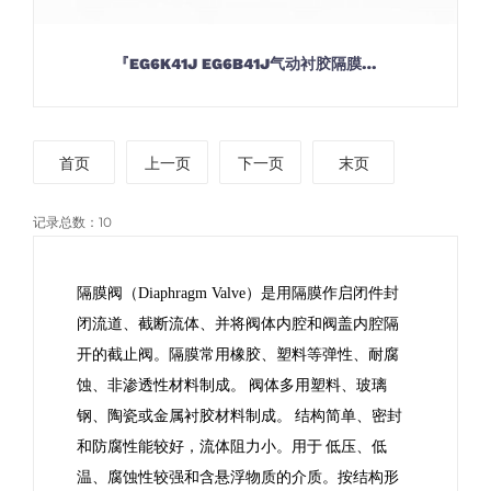
『EG6K41J EG6B41J气动衬胶隔膜…
首页
上一页
下一页
末页
记录总数：10
隔膜阀
（Diaphragm Valve）是用隔膜作启闭件封
闭流道、截断流体、并将阀体内腔和阀盖内腔隔
开的截止阀。隔膜常用橡胶、塑料等弹性、耐腐
蚀、非渗透性材料制成。
阀体多用塑料、
玻璃
钢
、陶瓷或金属衬胶材料制成。
结构简单、密封
和防腐性能较好，流体阻力小。用于
低压、低
温、腐蚀性较强和含悬浮物质的介质。按结构形