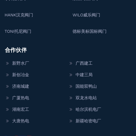
HANK汉克阀门
WILO威乐阀门
TONI托尼阀门
德标美标国标阀门
合作伙伴
新野水厂
广西建工
新创冶金
中建三局
济南城建
国能双鸭山
广厦热电
双龙水电站
湖南宏工
哈尔滨机电厂
大唐热电
新疆哈密电厂