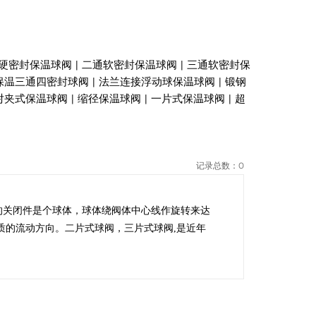
硬密封保温球阀
|
二通软密封保温球阀
|
三通软密封保
保温三通四密封球阀
|
法兰连接浮动球保温球阀
|
锻钢
对夹式保温球阀
|
缩径保温球阀
|
一片式保温球阀
|
超
记录总数：0
的关闭件是个球体，球体绕阀体中心线作旋转来达
质的流动方向。二片式球阀，三片式球阀,是近年