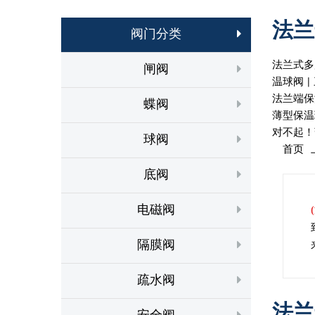
法兰
阀门分类
法兰式多
闸阀
温球阀
|
法兰端保
蝶阀
薄型保温
对不起！
球阀
首页 
底阀
电磁阀
隔膜阀
疏水阀
法兰
安全阀