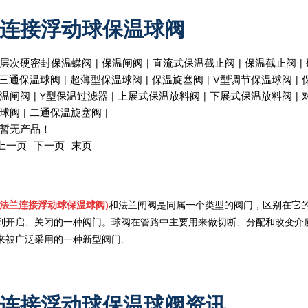
连接浮动球保温球阀
层次硬密封保温蝶阀
|
保温闸阀
|
直流式保温截止阀
|
保温截止阀
|
三通保温球阀
|
超薄型保温球阀
|
保温旋塞阀
|
V型调节保温球阀
|
温闸阀
|
Y型保温过滤器
|
上展式保温放料阀
|
下展式保温放料阀
|
球阀
|
二通保温旋塞阀
|
暂无产品！
上一页 下一页 末页
(法兰连接浮动球保温球阀)
和法兰闸阀是同属一个类型的阀门，区别在它
到开启、关闭的一种阀门。球阀在管路中主要用来做切断、分配和改变介
来被广泛采用的一种新型阀门.
连接浮动球保温球阀资讯