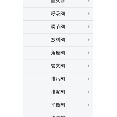
阻火器
呼吸阀
调节阀
放料阀
角座阀
管夹阀
排污阀
排泥阀
平衡阀