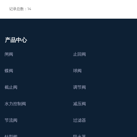
记录总数：14
产品中心
闸阀
止回阀
蝶阀
球阀
截止阀
调节阀
水力控制阀
减压阀
节流阀
过滤器
针型阀
阻火器