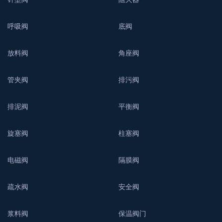
呼吸阀
底阀
放料阀
角座阀
管夹阀
排污阀
排泥阀
平衡阀
旋塞阀
柱塞阀
电磁阀
隔膜阀
疏水阀
安全阀
浆料阀
保温阀门