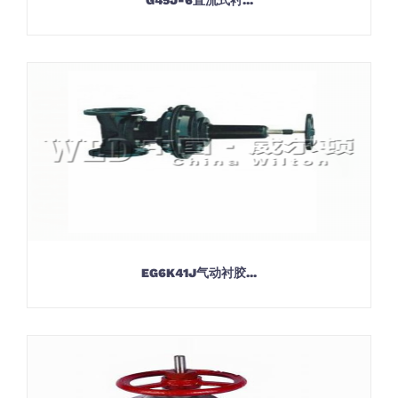
G45J-6直流式衬...
EG6K41J气动衬胶...