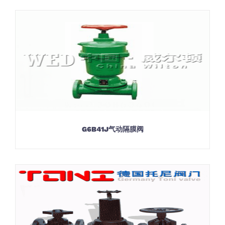
G6B41J气动隔膜阀