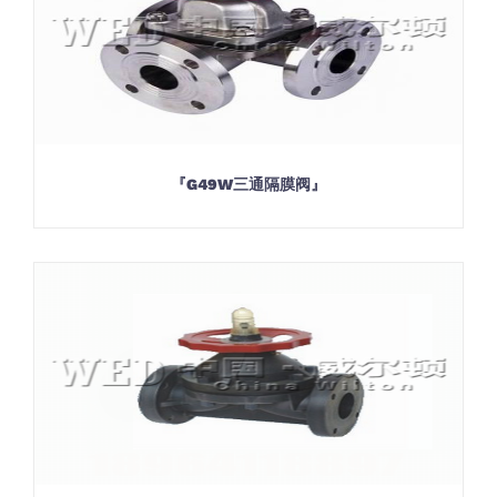
『G49W三通隔膜阀』