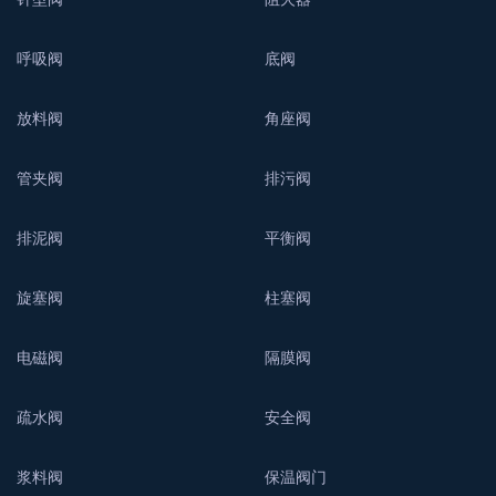
呼吸阀
底阀
放料阀
角座阀
管夹阀
排污阀
排泥阀
平衡阀
旋塞阀
柱塞阀
电磁阀
隔膜阀
疏水阀
安全阀
浆料阀
保温阀门