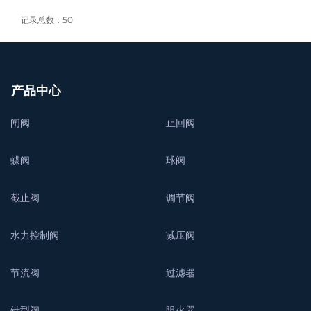
记录总数：50
产品中心
闸阀
止回阀
蝶阀
球阀
截止阀
调节阀
水力控制阀
减压阀
节流阀
过滤器
针型阀
阻火器