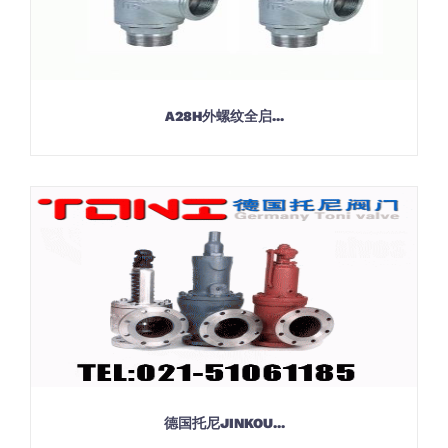
A28H外螺纹全启...
德国托尼JINKOU...