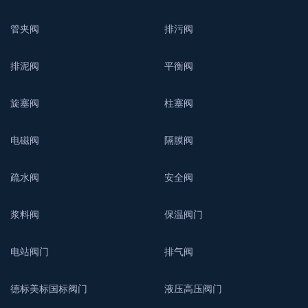
管夹阀
排污阀
排泥阀
平衡阀
旋塞阀
柱塞阀
电磁阀
隔膜阀
疏水阀
安全阀
浆料阀
保温阀门
电站阀门
排气阀
德标美标国标阀门
液压高压阀门