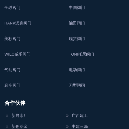
全球阀门
中国阀门
HANK汉克阀门
油田阀门
美标阀门
现货阀门
WILO威乐阀门
TONI托尼阀门
气动阀门
电动阀门
真空阀门
刀型闸阀
合作伙伴
新野水厂
广西建工
新创冶金
中建三局