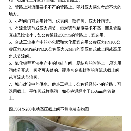
站，石油化工系统的高温、高压管路上。
2、管路上对流阻要求不严的管路上。即对压力损失考虑不大的
地方。
3、小型阀门可选用针阀、仪表阀、取样阀、压力计阀等。
4、有流量调节或压力调节，但对调节精度要求不高，而且管路
直径又比较小，如公称通经≤50mm的管路上，宜选用。
5、合成工业生产中的小化肥和大化肥宜选用公称压力PN160公
称压力16MPa或PN320公称压力32MPa的高压角式截止阀或高压
角式节流阀。
6、氧化铝拜耳法生产中的脱硅车间、易结焦的管路上，易选用
阀体分开式、阀座可去处的、硬质合金密封副的直流式截止阀
或直流式节流阀。
7、城市建设中的供水、供热工程上，公称通经较小的管路，可
选用截止、平衡阀或柱塞阀，如公称通经小于150mm的管路
上。
四.
J961Y-200电动高压截止阀不带电装
实物图：