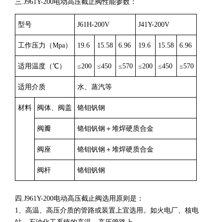
三.
J961Y-200电动高压截止阀
性能参数：
型号
J61H-200V
J41Y-200V
工作压力（Mpa）
19.6
15.58
6.96
19.6
15.58
6.96
适用温度（℃）
≤200
≤450
≤570
≤200
≤450
≤570
适用介质
水、蒸汽等
材料
阀体、阀盖
铬钼钒钢
阀瓣
铬钼钒钢＋堆焊硬质合金
阀座
铬钼钒钢＋堆焊硬质合金
阀杆
铬钼钒钢
四.
J961Y-200电动高压截止阀
选用原则是：
1、高温、高压介质的管路或装置上宜选用。如火电厂、核电