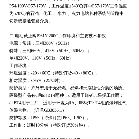
P54/100V-P57/170V ，工作温度≤540℃(其中P57/170V工作温度
为570℃)的石油、化工 、水力 、火力电站各种系统的管路中，
切断或接通管路介质。
二.电动截止阀J961Y-200C工作环境和主要技术参数：
电源：常规，三相380V（50Hz）
特殊，三相660V、415V（50Hz、60Hz）；
单相220V、110V（50Hz、60Hz）
工作环境：
环境温度：-20~+60℃（特殊订货-40~+80℃）。
相对湿度：≤95%（25℃时）。
防护类型：户外型用于无易燃、易爆和无腐蚀性介质的场所。
隔爆型产品有dⅠ和dⅡBT4两种，dⅠ适用于煤矿非采掘工作面；
dⅡBT4用于工厂，适用于环境为ⅡA、ⅡB级T1~T4组的爆炸性气
体混合物。（详见GB3836.1）
防护等级：IP55（特殊订货IP65、IP67）。
工作制：短时10分钟（特殊订货30分钟）。