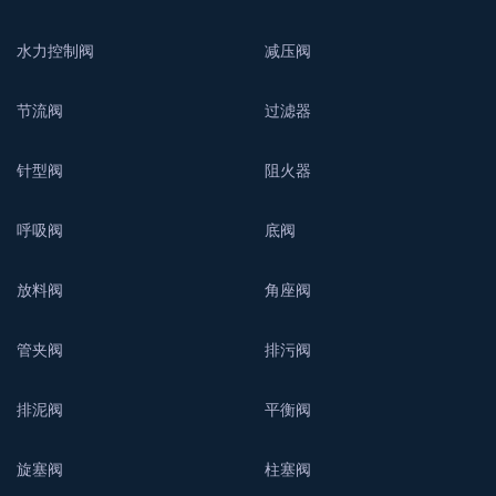
水力控制阀
减压阀
节流阀
过滤器
针型阀
阻火器
呼吸阀
底阀
放料阀
角座阀
管夹阀
排污阀
排泥阀
平衡阀
旋塞阀
柱塞阀