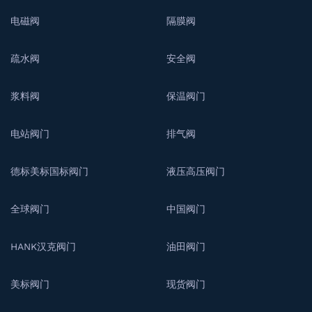
电磁阀
隔膜阀
疏水阀
安全阀
浆料阀
保温阀门
电站阀门
排气阀
德标美标国标阀门
液压高压阀门
全球阀门
中国阀门
HANK汉克阀门
油田阀门
美标阀门
现货阀门