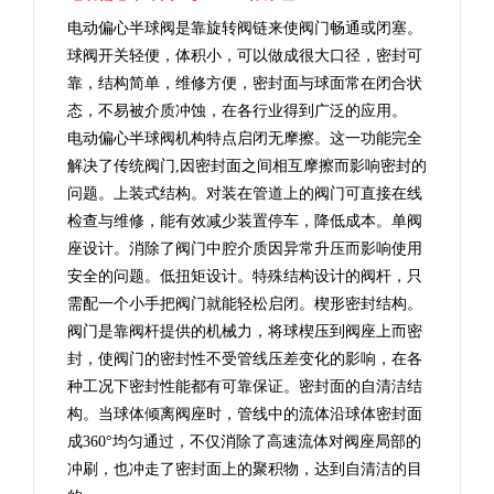
电动偏心半球阀
是靠旋转阀链来使阀门畅通或闭塞。
球阀
开关轻便，体积小，可以做成很大口径，密封可
靠，结构简单，维修方便，密封面与球面常在闭合状
态，不易被介质冲蚀，在各行业得到广泛的应用。
电动偏心半球阀机构特点
启闭无摩擦。这一功能完全
解决了传统
阀门
,因密封面之间相互摩擦而影响密封的
问题。上装式结构。对装在管道上的阀门可直接在线
检查与维修，能有效减少装置停车，降低成本。单阀
座设计。消除了阀门中腔介质因异常升压而影响使用
安全的问题。低扭矩设计。特殊结构设计的阀杆，只
需配一个小手把阀门就能轻松启闭。楔形密封结构。
阀门是靠阀杆提供的机械力，将球楔压到阀座上而密
封，使阀门的密封性不受管线压差变化的影响，在各
种工况下密封性能都有可靠保证。密封面的自清洁结
构。当球体倾离阀座时，管线中的流体沿球体密封面
成360°均匀通过，不仅消除了高速流体对阀座局部的
冲刷，也冲走了密封面上的聚积物，达到自清洁的目