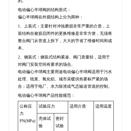
的。
电动偏心半球阀的结构形式：
偏心半球阀在外观结构上分为两种：
1、上装式：主要针对冲蚀磨损非常严重的介质，上
装结构在被损启闭件的更换维修是非常方便，无须将
整台阀门从管道上拆下，大大的节省了维修时间和成
本。
2、侧装式：侧装式结构紧凑、阀门质量轻，适用于
对阀门安装空间有要求的场合。
电动偏心半球阀主要用途
电动偏心半球阀适用于污水
处理、纸浆、氧化铝、城市采暖供热要标严紧的场
合；适用于电厂、水力除渣或气态输送管道的控制。
电动偏心半球阀产品性能规范：
公称压
试验压力
适用介质
适用温度
力
壳体试
密封
PN(MPa)
验
试验