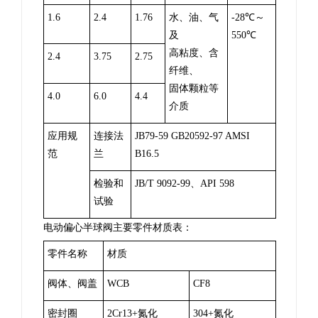
1.6
2.4
1.76
水、油、气
-28℃～
及
550℃
高粘度、含
2.4
3.75
2.75
纤维、
固体颗粒等
4.0
6.0
4.4
介质
应用规
连接法
JB79-59 GB20592-97 AMSI
范
兰
B16.5
检验和
JB/T 9092-99、API 598
试验
电动偏心半球阀主要零件材质表：
零件名称
材质
阀体、阀盖
WCB
CF8
密封圈
2Cr13+氮化
304+氮化