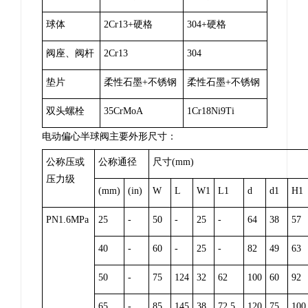
球体
2Cr13+硬格
304+硬格
阀座、阀杆
2Cr13
304
垫片
柔性石墨+不锈钢
柔性石墨+不锈钢
双头螺栓
35CrMoA
1Cr18Ni9Ti
电动偏心半球阀主要外形尺寸：
公称压或
公称通径
尺寸(mm)
压力级
(mm)
(in)
W
L
W1
L1
d
d1
H1
PN1.6MPa
25
-
50
-
25
-
64
38
57
40
-
60
-
25
-
82
49
63
50
-
75
124
32
62
100
60
92
65
-
85
145
38
72.5
120
75
100