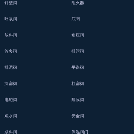
针型阀
阻火器
呼吸阀
底阀
放料阀
角座阀
管夹阀
排污阀
排泥阀
平衡阀
旋塞阀
柱塞阀
电磁阀
隔膜阀
疏水阀
安全阀
浆料阀
保温阀门