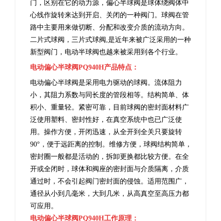
门
，区别在它的动力源，偏心半球阀是球体绕阀体中
心线作旋转来达到开启、关闭的一种阀门。球阀在管
路中主要用来做切断、分配和改变介质的流动方向。
二片式球阀，三片式球阀,是近年来被广泛采用的一种
新型阀门，电动半球阀也越来被采用到各个行业。
电动偏心半球阀PQ940H产品特点：
电动偏心半球阀是采用电力驱动的球阀。流体阻力
小，其阻力系数与同长度的管段相等。结构简单、体
积小、重量轻。紧密可靠，目前球阀的密封面材料广
泛使用塑料、密封性好，在真空系统中也已广泛使
用。操作方便，开闭迅速，从全开到全关只要旋转
90°，便于远距离的控制。维修方便，球阀结构简单，
密封圈一般都是活动的，拆卸更换都比较方便。在全
开或全闭时，球体和阀座的密封面与介质隔离，介质
通过时，不会引起阀门密封面的侵蚀。适用范围广，
通径从小到几毫米，大到几米，从高真空至高压力都
可应用。
电动偏心半球阀PQ940H
工作原理：