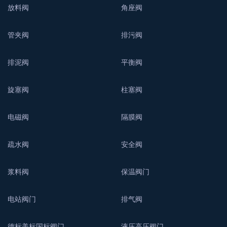
放料阀
角座阀
管夹阀
排污阀
排泥阀
平衡阀
旋塞阀
柱塞阀
电磁阀
隔膜阀
疏水阀
安全阀
浆料阀
保温阀门
电站阀门
排气阀
德标美标国标阀门
液压高压阀门