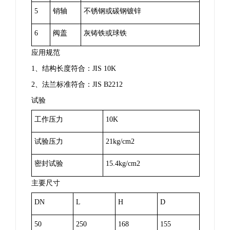
5
销轴
不锈钢或碳钢镀锌
6
阀盖
灰铸铁或球铁
应用规范
1
、结构长度符合：
JIS 10K
2
、法兰标准符合：
JIS B2212
试验
工作压力
10K
试验压力
21kg/cm2
密封试验
15
.4kg/cm2
主要尺寸
DN
L
H
D
50
250
168
155