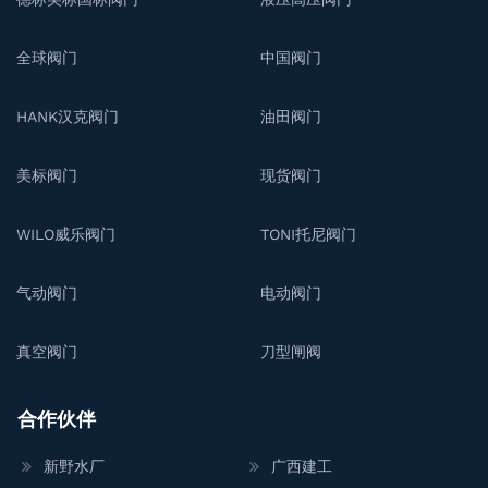
全球阀门
中国阀门
HANK汉克阀门
油田阀门
美标阀门
现货阀门
WILO威乐阀门
TONI托尼阀门
气动阀门
电动阀门
真空阀门
刀型闸阀
合作伙伴
新野水厂
广西建工