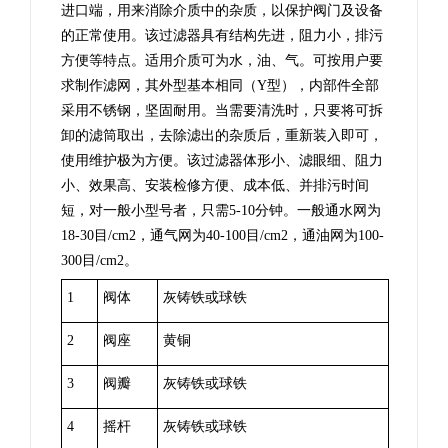
进口端，用来消除介质中的杂质，以保护阀门及设备
的正常使用。该过滤器具有结构先进，阻力小，排污
方便等特点。适用介质可为水，油、气。可按用户要
求制作滤网，其外型基本相同（
Y
型），内部件全部
采用不锈钢，坚固耐用。当需要清洗时，只要将可拆
卸的滤筒取出，去除滤出的杂质后，重新装入即可，
使用维护极为方便。该过滤器体形小、滤眼细、阻力
小、效果高、安装检修方便、成本低、并排污时间
短，对一般小型号者，只需
5-10
分钟。一般通水网为
18-30
目
/cm2
，通气网为
40-100
目
/cm2
，通油网为
100-
300
目
/cm2
。
1
阀体
灰铸铁或球铁
2
阀座
黄铜
3
阀瓣
灰铸铁或球铁
4
摇杆
灰铸铁或球铁