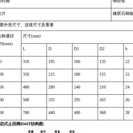
密封圈
铜合金
垫片
橡胶石棉
要外形尺寸、连接尺寸及重量
公称通径
尺寸
(mm)
N(mm)
L
D
D1
D2
b
0
310
195
160
135
22
00
350
215
180
155
22
50
480
280
240
210
24
00
500
335
295
265
26
00
700
440
400
368
28
启式止回阀H44T结构图: