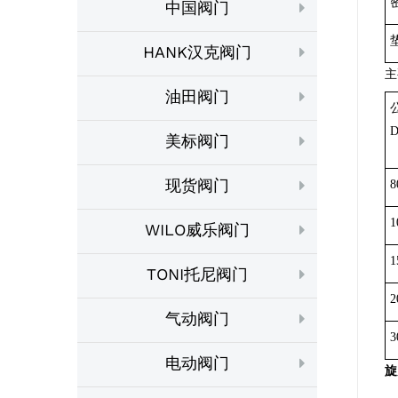
中国阀门
HANK汉克阀门
主
油田阀门
D
美标阀门
现货阀门
8
1
WILO威乐阀门
1
TONI托尼阀门
2
气动阀门
3
电动阀门
旋