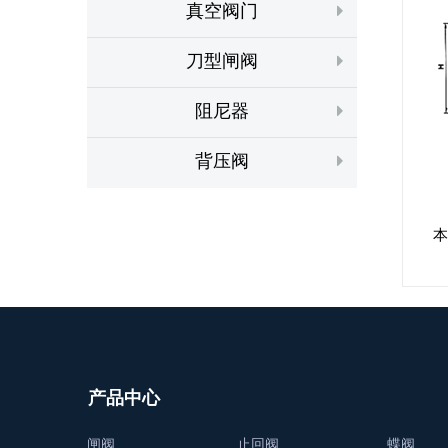
真空阀门
刀型闸阀
阻尼器
背压阀
本
产品中心
闸阀
止回阀
蝶阀