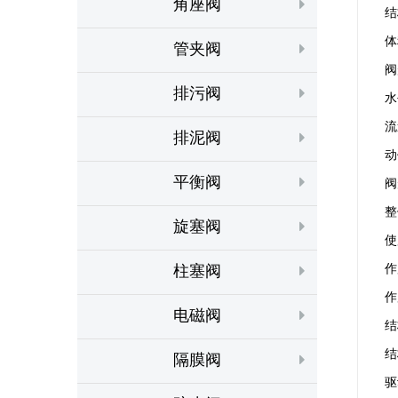
角座阀
结
体
管夹阀
阀
排污阀
水
流
排泥阀
动
平衡阀
阀
整
旋塞阀
使
柱塞阀
作
作
电磁阀
结
结
隔膜阀
驱