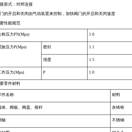
接形式：对焊连接
门的开启和关闭由气动装置来控制，加快阀门的开启和关闭速度
要性能规范
公称压力
PN(Mpa)
1.0
试验压力
P(Mpa)
密封
1.1
强度
1.5
工作压力
(Mpa)
P
1.0
要零件材料
零件名称
材料
阀体、阀板、阀盖、摇杆
灰铸铁
销轴
不锈钢