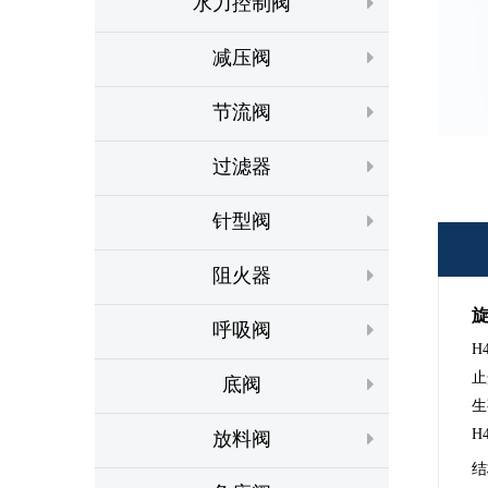
水力控制阀
减压阀
节流阀
过滤器
针型阀
阻火器
旋
呼吸阀
H
止
底阀
生
H
放料阀
结