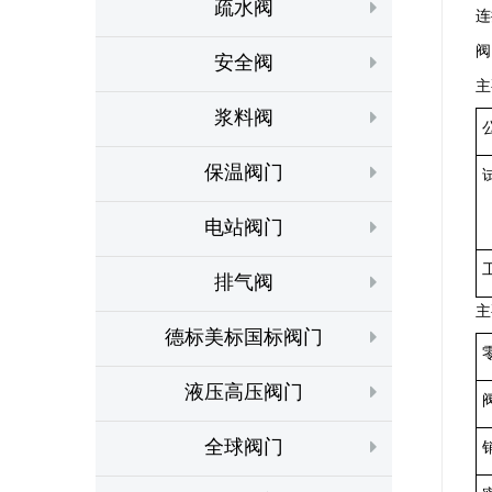
疏水阀
连
阀
安全阀
主
浆料阀
保温阀门
电站阀门
排气阀
主
德标美标国标阀门
液压高压阀门
全球阀门