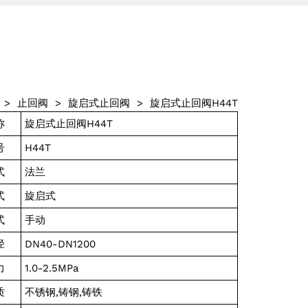
>
止回阀
>
旋启式止回阀
>
旋启式止回阀H44T
称
旋启式止回阀H44T
号
H44T
式
法兰
式
旋启式
式
手动
径
DN40-DN1200
力
1.0-2.5MPa
质
不锈钢,铸钢,铸铁